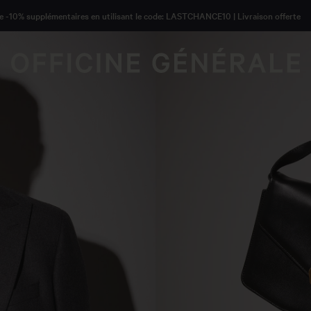
de -10% supplémentaires en utilisant le code: LASTCHANCE10 | Livraison offerte