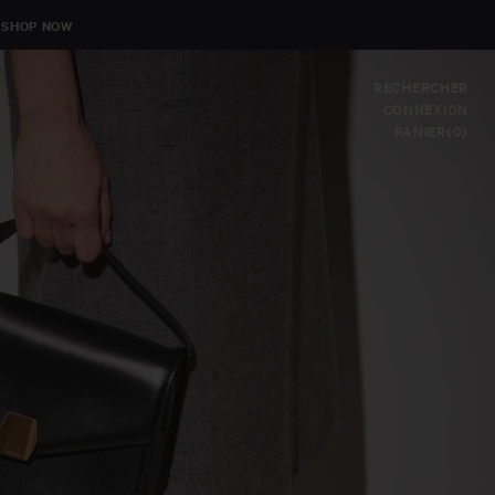
SHOP NOW
RECHERCHER
CONNEXION
Si vous souhaitez un accompagnement personnalisé dans la
PANIER(0)
recherche du vêtement qui vous correspond, ou du cadeau idéal,
vous pouvez faire part de votre demande et de vos questions à
notre service client.
Par email :
eshop@officinegenerale.com
Par téléphone :
+33 1 85 09 64 42
Vous pouvez aussi nous contacter via ce formulaire,
nous vous répondrons dans les plus brefs délais.
PRÉNOM
NOM