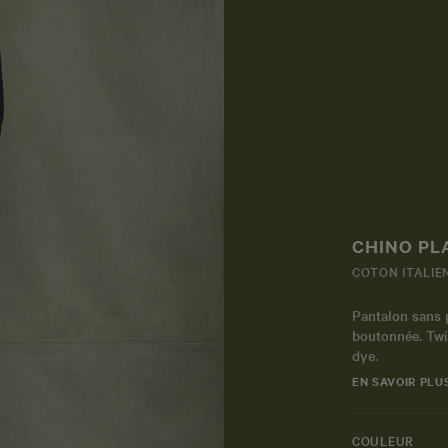
CHINO PL
COTON ITALIE
Pantalon sans 
boutonnée. Twil
dye.
EN SAVOIR PLU
COULEUR