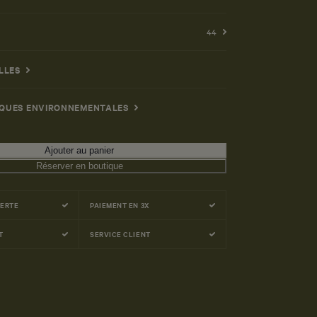
44
LLES
IQUES ENVIRONNEMENTALES
Ajouter au panier
Réserver en boutique
FERTE
PAIEMENT EN 3X
T
SERVICE CLIENT