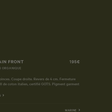
AIN FRONT
195€
N ORGANIQUE
pinces. Coupe droite. Revers de 4 cm. Fermeture
l de coton italien, certifié GOTS. Pigment garment
S
MARINE