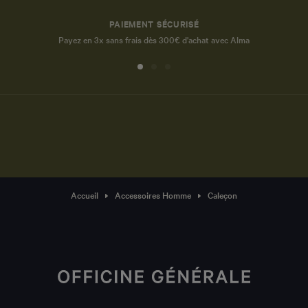
PAIEMENT SÉCURISÉ
Payez en 3x sans frais dès 300€ d'achat avec Alma
Accueil
Accessoires Homme
Caleçon
Si vous souhaitez un accompagnement personnalisé dans la
recherche du vêtement qui vous correspond, ou du cadeau idéal,
vous pouvez faire part de votre demande et de vos questions à notre